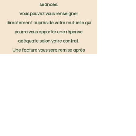
séances.
Vous pouvez vous renseigner
directement auprès de votre mutuelle qui
pourra vous apporter une réponse
adéquate selon votre contrat.
Une facture vous sera remise après
chaque rendez-vous.
Prendre rendez-vous
Laureen Gautier - EI
Naturopathe
Réflexologue
Contact